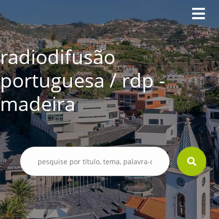
radiodifusão
portuguesa / rdp -
madeira