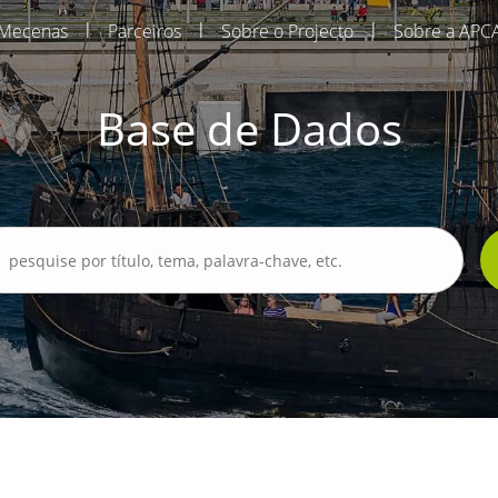
|
|
|
Mecenas
Parceiros
Sobre o Projecto
Sobre a APC
Base de Dados