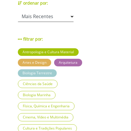
ordenar por:
filtrar por:
Antropologia e Cultura Material
Artes e Design
Arquitetura
Biologia Terrestre
Ciências da Saúde
Biologia Marinha
Física, Química e Engenharia
Cinema, Vídeo e Multimédia
Cultura e Tradições Populares