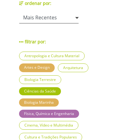
ordenar por:
filtrar por:
Antropologia e Cultura Material
Artes e Design
Arquitetura
Biologia Terrestre
Ciências da Saúde
Biologia Marinha
Física, Química e Engenharia
Cinema, Vídeo e Multimédia
Cultura e Tradições Populares