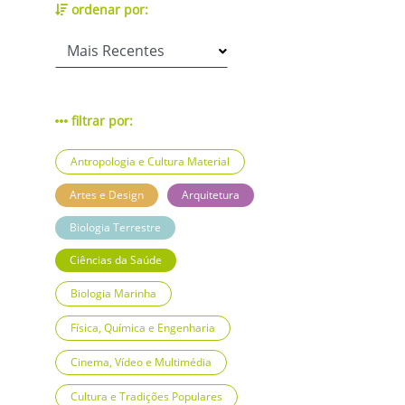
ordenar por:
filtrar por:
Antropologia e Cultura Material
Artes e Design
Arquitetura
Biologia Terrestre
Ciências da Saúde
Biologia Marinha
Física, Química e Engenharia
Cinema, Vídeo e Multimédia
Cultura e Tradições Populares