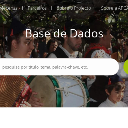
|
|
|
Mecenas
Parceiros
Sobre o Projecto
Sobre a APC
Base de Dados