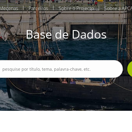
|
|
|
Mecenas
Parceiros
Sobre o Projecto
Sobre a APC
Base de Dados