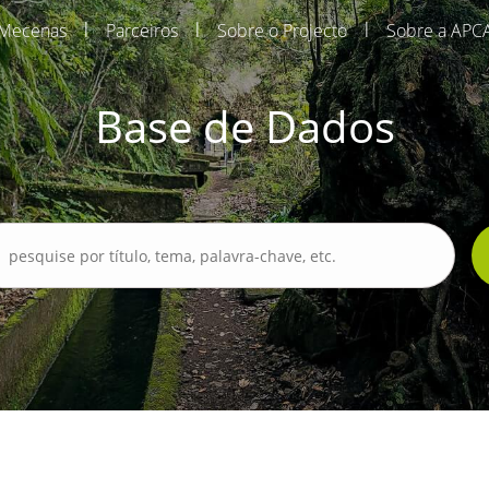
|
|
|
Mecenas
Parceiros
Sobre o Projecto
Sobre a APC
Base de Dados