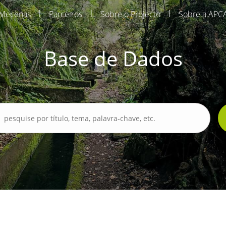
|
|
|
Mecenas
Parceiros
Sobre o Projecto
Sobre a APC
Base de Dados