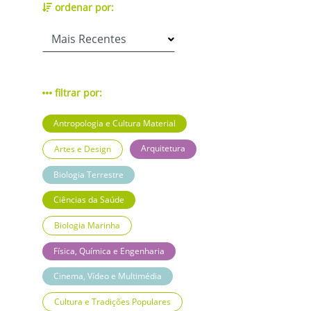
ordenar por:
filtrar por:
Antropologia e Cultura Material
Arquitetura
Artes e Design
Biologia Terrestre
Ciências da Saúde
Biologia Marinha
Física, Química e Engenharia
Cinema, Vídeo e Multimédia
Cultura e Tradições Populares