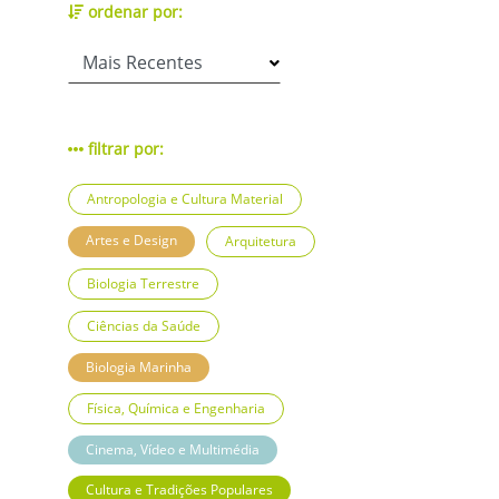
ordenar por:
filtrar por:
Antropologia e Cultura Material
Artes e Design
Arquitetura
Biologia Terrestre
Ciências da Saúde
Biologia Marinha
Física, Química e Engenharia
Cinema, Vídeo e Multimédia
Cultura e Tradições Populares