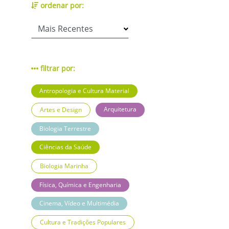
ordenar por:
filtrar por:
Antropologia e Cultura Material
Arquitetura
Artes e Design
Biologia Terrestre
Ciências da Saúde
Biologia Marinha
Física, Química e Engenharia
Cinema, Vídeo e Multimédia
Cultura e Tradições Populares