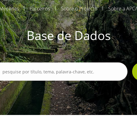
|
|
|
Mecenas
Parceiros
Sobre o Projecto
Sobre a APC
Base de Dados