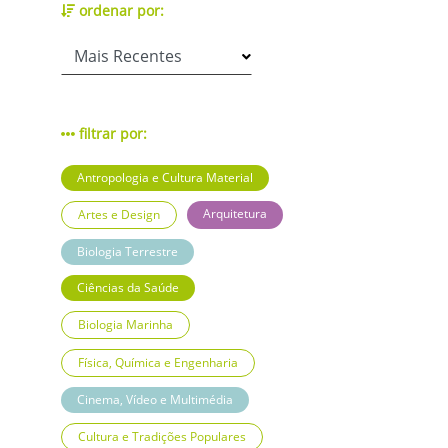
ordenar por:
filtrar por:
Antropologia e Cultura Material
Arquitetura
Artes e Design
Biologia Terrestre
Ciências da Saúde
Biologia Marinha
Física, Química e Engenharia
Cinema, Vídeo e Multimédia
Cultura e Tradições Populares