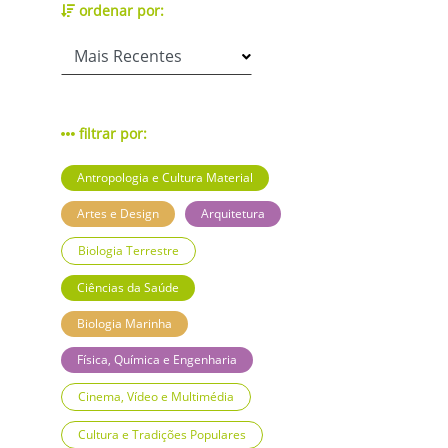
ordenar por:
filtrar por:
Antropologia e Cultura Material
Artes e Design
Arquitetura
Biologia Terrestre
Ciências da Saúde
Biologia Marinha
Física, Química e Engenharia
Cinema, Vídeo e Multimédia
Cultura e Tradições Populares