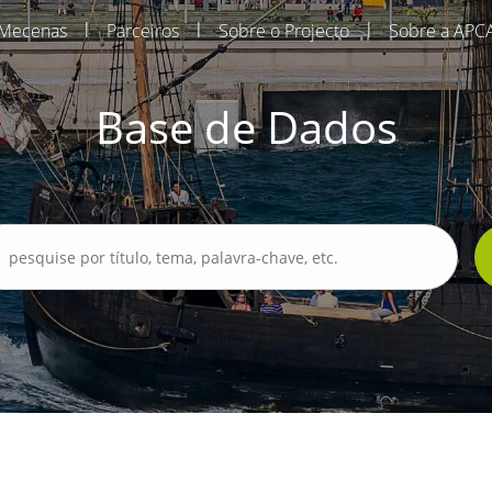
|
|
|
Mecenas
Parceiros
Sobre o Projecto
Sobre a APC
Base de Dados