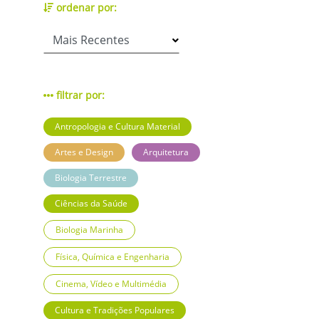
ordenar por:
filtrar por:
Antropologia e Cultura Material
Artes e Design
Arquitetura
Biologia Terrestre
Ciências da Saúde
Biologia Marinha
Física, Química e Engenharia
Cinema, Vídeo e Multimédia
Cultura e Tradições Populares