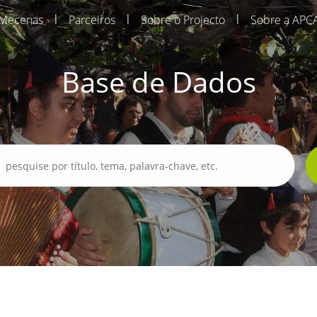
|
|
|
Mecenas
Parceiros
Sobre o Projecto
Sobre a APC
Base de Dados