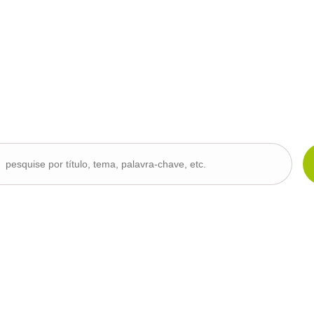
|
|
|
Mecenas
Parceiros
Sobre o Projecto
Sobre a APC
Base de Dados