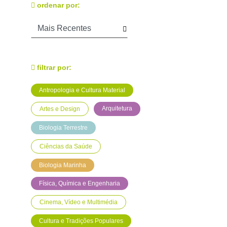
ordenar por:
filtrar por:
Antropologia e Cultura Material
Arquitetura
Artes e Design
Biologia Terrestre
Ciências da Saúde
Biologia Marinha
Física, Química e Engenharia
Cinema, Vídeo e Multimédia
Cultura e Tradições Populares