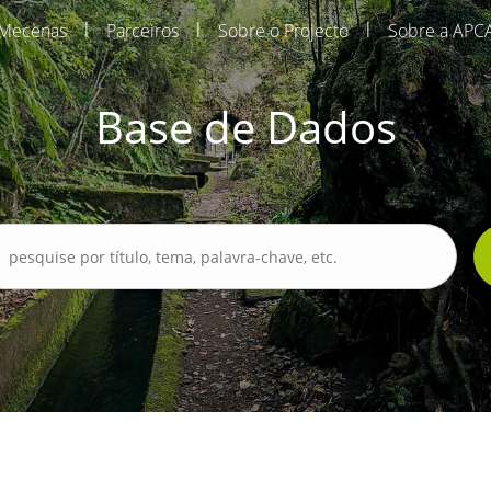
|
|
|
Mecenas
Parceiros
Sobre o Projecto
Sobre a APC
Base de Dados