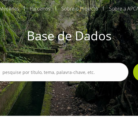
|
|
|
Mecenas
Parceiros
Sobre o Projecto
Sobre a APC
Base de Dados