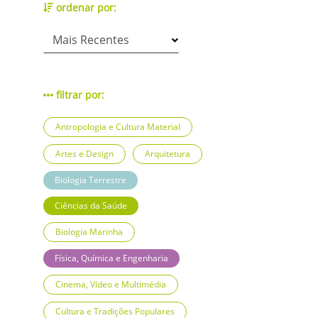
ordenar por:
filtrar por:
Antropologia e Cultura Material
Artes e Design
Arquitetura
Biologia Terrestre
Ciências da Saúde
Biologia Marinha
Física, Química e Engenharia
Cinema, Vídeo e Multimédia
Cultura e Tradições Populares