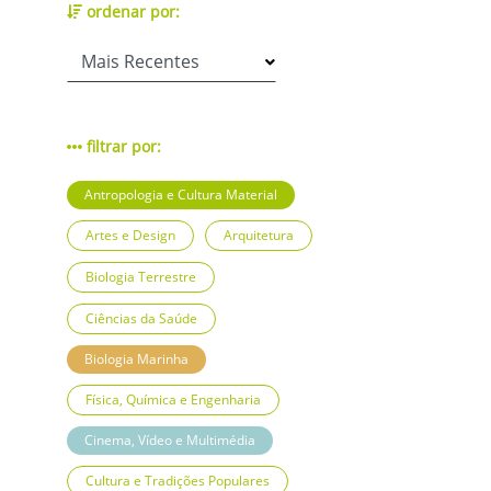
ordenar por:
filtrar por:
Antropologia e Cultura Material
Artes e Design
Arquitetura
Biologia Terrestre
Ciências da Saúde
Biologia Marinha
Física, Química e Engenharia
Cinema, Vídeo e Multimédia
Cultura e Tradições Populares