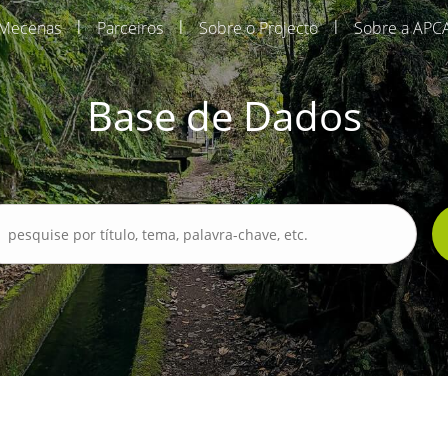
|
|
|
Mecenas
Parceiros
Sobre o Projecto
Sobre a APC
Base de Dados