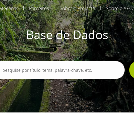
|
|
|
Mecenas
Parceiros
Sobre o Projecto
Sobre a APC
Base de Dados