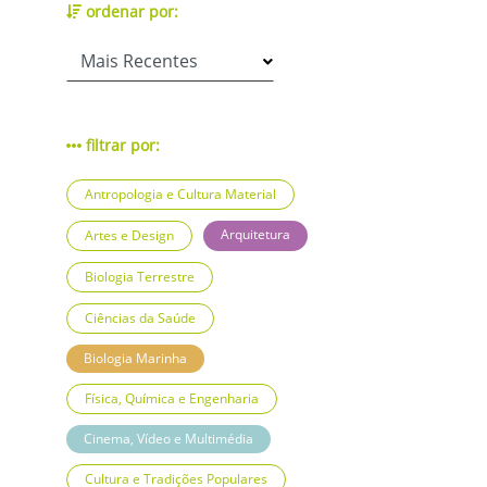
ordenar por:
filtrar por:
Antropologia e Cultura Material
Arquitetura
Artes e Design
Biologia Terrestre
Ciências da Saúde
Biologia Marinha
Física, Química e Engenharia
Cinema, Vídeo e Multimédia
Cultura e Tradições Populares