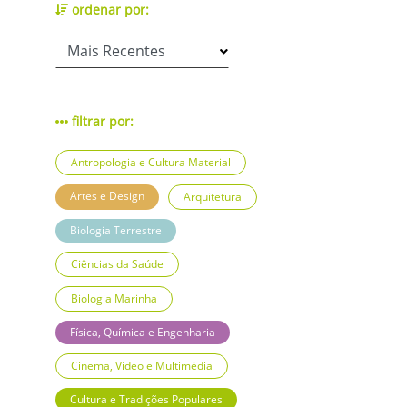
ordenar por:
filtrar por:
Antropologia e Cultura Material
Artes e Design
Arquitetura
Biologia Terrestre
Ciências da Saúde
Biologia Marinha
Física, Química e Engenharia
Cinema, Vídeo e Multimédia
Cultura e Tradições Populares