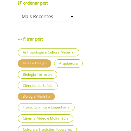
ordenar por:
filtrar por:
Antropologia e Cultura Material
Artes e Design
Arquitetura
Biologia Terrestre
Ciências da Saúde
Biologia Marinha
Física, Química e Engenharia
Cinema, Vídeo e Multimédia
Cultura e Tradições Populares