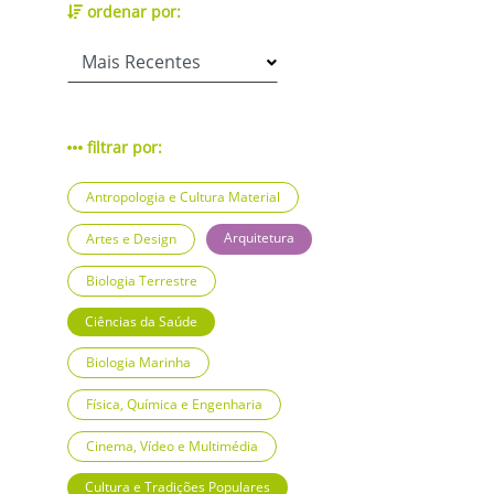
ordenar por:
filtrar por:
Antropologia e Cultura Material
Arquitetura
Artes e Design
Biologia Terrestre
Ciências da Saúde
Biologia Marinha
Física, Química e Engenharia
Cinema, Vídeo e Multimédia
Cultura e Tradições Populares