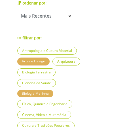
ordenar por:
filtrar por:
Antropologia e Cultura Material
Artes e Design
Arquitetura
Biologia Terrestre
Ciências da Saúde
Biologia Marinha
Física, Química e Engenharia
Cinema, Vídeo e Multimédia
Cultura e Tradições Populares