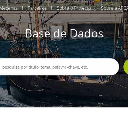
|
|
|
Mecenas
Parceiros
Sobre o Projecto
Sobre a APC
Base de Dados