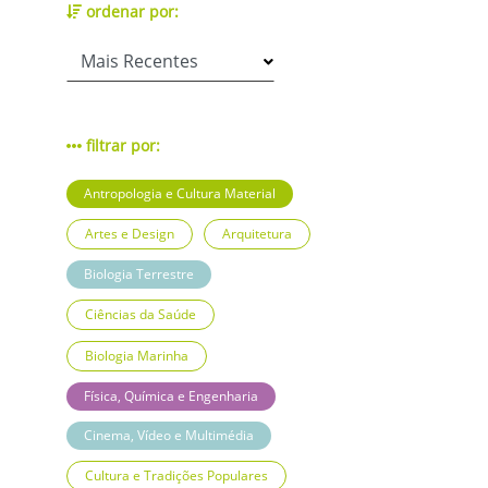
ordenar por:
filtrar por:
Antropologia e Cultura Material
Artes e Design
Arquitetura
Biologia Terrestre
Ciências da Saúde
Biologia Marinha
Física, Química e Engenharia
Cinema, Vídeo e Multimédia
Cultura e Tradições Populares