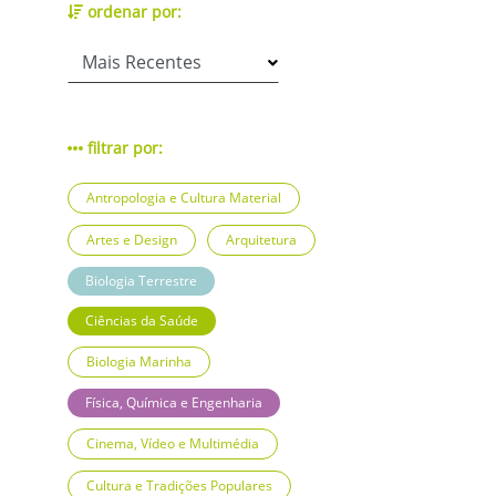
ordenar por:
filtrar por:
Antropologia e Cultura Material
Artes e Design
Arquitetura
Biologia Terrestre
Ciências da Saúde
Biologia Marinha
Física, Química e Engenharia
Cinema, Vídeo e Multimédia
Cultura e Tradições Populares