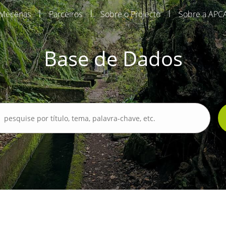
|
|
|
Mecenas
Parceiros
Sobre o Projecto
Sobre a APC
Base de Dados