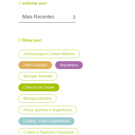
ordenar por:
filtrar por:
Antropologia e Cultura Material
Artes e Design
Arquitetura
Biologia Terrestre
Ciências da Saúde
Biologia Marinha
Física, Química e Engenharia
Cinema, Vídeo e Multimédia
Cultura e Tradições Populares