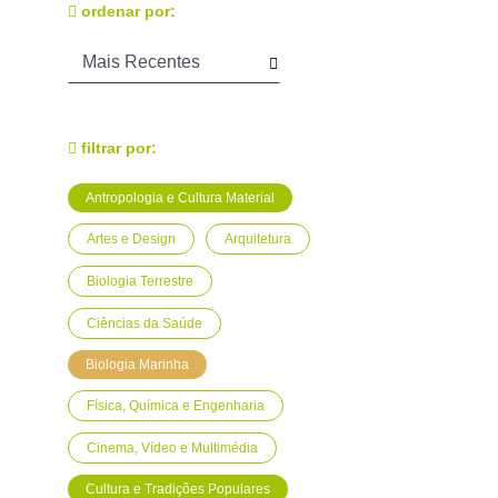
ordenar por:
filtrar por:
Antropologia e Cultura Material
Artes e Design
Arquitetura
Biologia Terrestre
Ciências da Saúde
Biologia Marinha
Física, Química e Engenharia
Cinema, Vídeo e Multimédia
Cultura e Tradições Populares