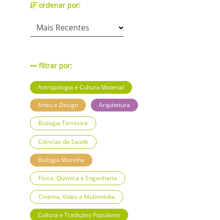
ordenar por:
filtrar por:
Antropologia e Cultura Material
Artes e Design
Arquitetura
Biologia Terrestre
Ciências da Saúde
Biologia Marinha
Física, Química e Engenharia
Cinema, Vídeo e Multimédia
Cultura e Tradições Populares