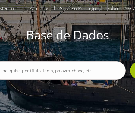
|
|
|
Mecenas
Parceiros
Sobre o Projecto
Sobre a APC
Base de Dados