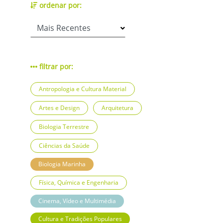
ordenar por:
filtrar por:
Antropologia e Cultura Material
Artes e Design
Arquitetura
Biologia Terrestre
Ciências da Saúde
Biologia Marinha
Física, Química e Engenharia
Cinema, Vídeo e Multimédia
Cultura e Tradições Populares