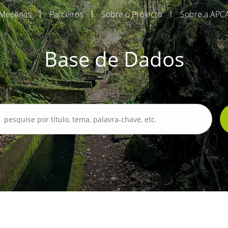
|
|
|
Mecenas
Parceiros
Sobre o Projecto
Sobre a APC
Base de Dados