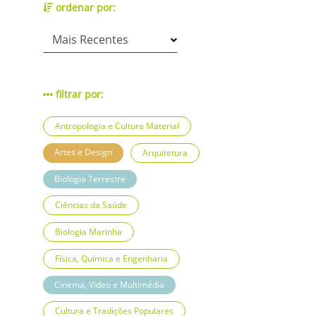
ordenar por:
filtrar por:
Antropologia e Cultura Material
Artes e Design
Arquitetura
Biologia Terrestre
Ciências da Saúde
Biologia Marinha
Física, Química e Engenharia
Cinema, Vídeo e Multimédia
Cultura e Tradições Populares