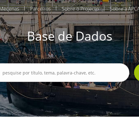
|
|
|
Mecenas
Parceiros
Sobre o Projecto
Sobre a APC
Base de Dados