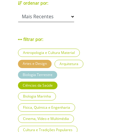
ordenar por:
filtrar por:
Antropologia e Cultura Material
Artes e Design
Arquitetura
Biologia Terrestre
Ciências da Saúde
Biologia Marinha
Física, Química e Engenharia
Cinema, Vídeo e Multimédia
Cultura e Tradições Populares