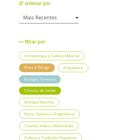
ordenar por:
filtrar por:
Antropologia e Cultura Material
Artes e Design
Arquitetura
Biologia Terrestre
Ciências da Saúde
Biologia Marinha
Física, Química e Engenharia
Cinema, Vídeo e Multimédia
Cultura e Tradições Populares