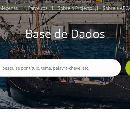
|
|
|
Mecenas
Parceiros
Sobre o Projecto
Sobre a APC
Base de Dados