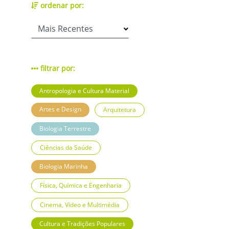
ordenar por:
filtrar por:
Antropologia e Cultura Material
Artes e Design
Arquitetura
Biologia Terrestre
Ciências da Saúde
Biologia Marinha
Física, Química e Engenharia
Cinema, Vídeo e Multimédia
Cultura e Tradições Populares